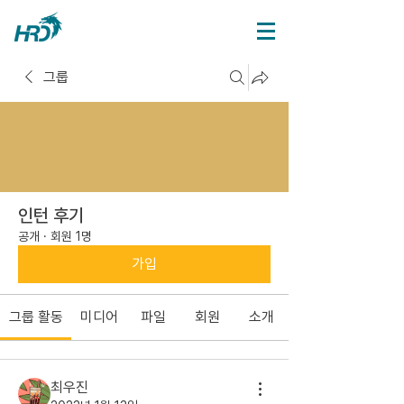
그룹
인턴 후기
공개
·
회원 1명
가입
그룹 활동
미디어
파일
회원
소개
최우진