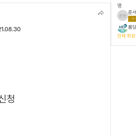
명
준서
준서 한
룡당
1.08.30
전체 회원
견신청