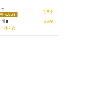
 한
팔로우
졸업 ALUMNI
 해
팔로우
 보기(2명)