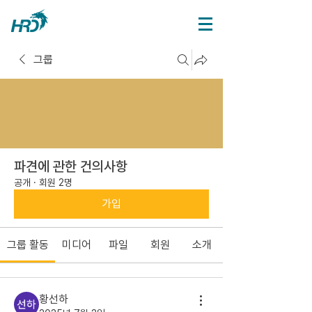
그룹
파견에 관한 건의사항
공개
·
회원 2명
가입
그룹 활동
미디어
파일
회원
소개
황선하