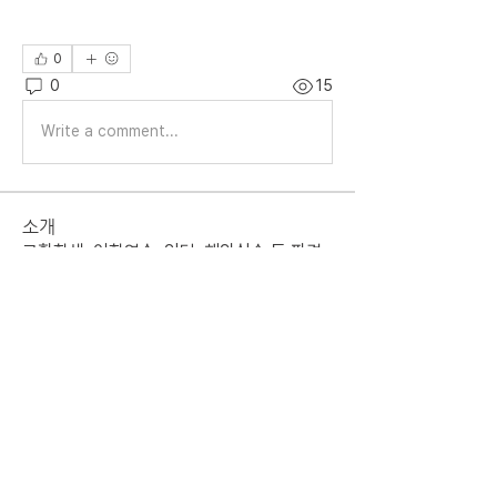
0
0
15
Write a comment...
소개
교환학생, 어학연수, 인턴, 해외실습 등 파견
당원에 관한 사항
명
준서 한
팔로우
준서 한
졸업 ALUMNI
룡당 해
팔로우
전체 회원 보기(2명)