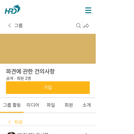
그룹
파견에 관한 건의사항
공개
·
회원 2명
가입
그룹 활동
미디어
파일
회원
소개
뒤로