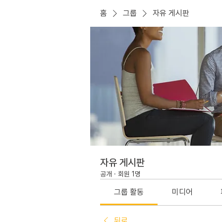
홈
그룹
자유 게시판
자유 게시판
공개
·
회원 1명
그룹 활동
미디어
뒤로