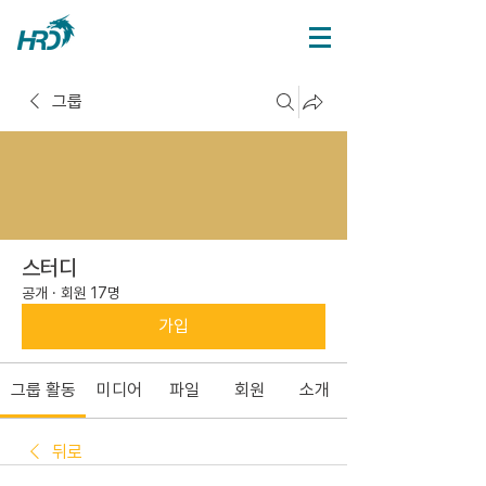
그룹
스터디
공개
·
회원 17명
가입
그룹 활동
미디어
파일
회원
소개
뒤로