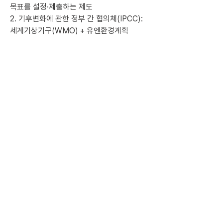
목표를 설정·제출하는 제도
2. 기후변화에 관한 정부 간 협의체(IPCC): 
세계기상기구(WMO) + 유엔환경계획
(UNEP)가 공동 설립. 기후변화 연구 결과를 
종합·평가하는 기관
- 개인적으로 더 공부한 내용:
1. 왜 갑자기 EU 자동차 관세 인하됨?
미국과 EU가 새 무역 합의(Reciprocal, Fair, 
and Balanced Trade)에 서명했기 때문. EU
가 미국산 제품과 농산물 시장을 더 개방하기
로 했고 그 대가로 미국이 관세를 낮춰준 것
2. 우리나라 협상은 어떻게 되가고 있는데?
우리나라는 자동차 관세를 25%에서 15%로 
낮추는 대신 미국에 3500억 달러를 투자하
기로 합의. 하지만 ① 투자 주도권을 한국과 
미국 중 누가 쥐는지, ② 투자 수익을 어떻게 
나눌지 등 구체적인 방식은 아직 협의되지 않