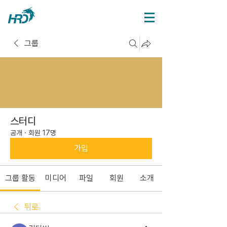
그룹
스터디
공개
·
회원 17명
가입
그룹 활동
미디어
파일
회원
소개
뒤로