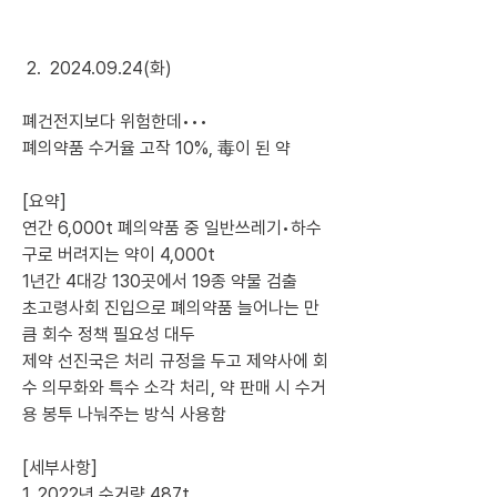
 2.  2024.09.24(화)
폐건전지보다 위험한데•••
폐의약품 수거율 고작 10%, 毒이 된 약
[요약]
연간 6,000t 폐의약품 중 일반쓰레기•하수
구로 버려지는 약이 4,000t
1년간 4대강 130곳에서 19종 약물 검출
초고령사회 진입으로 폐의약품 늘어나는 만
큼 회수 정책 필요성 대두
제약 선진국은 처리 규정을 두고 제약사에 회
수 의무화와 특수 소각 처리, 약 판매 시 수거
용 봉투 나눠주는 방식 사용함
[세부사항]
1. 2022년 수거량 487t