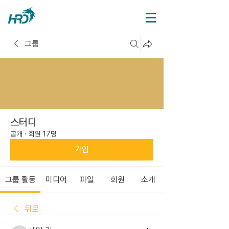
그룹
스터디
공개
·
회원 17명
가입
그룹 활동
미디어
파일
회원
소개
뒤로