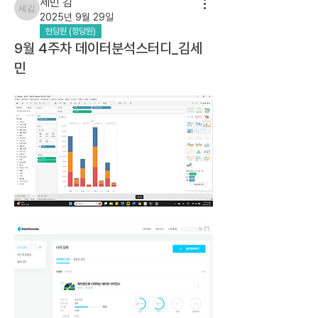
세민 김
세민 김
2025년 9월 29일
현당원 (정당원)
9월 4주차 데이터분석스터디_김세
민