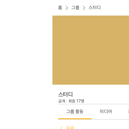
홈
그룹
스터디
스터디
공개
·
회원 17명
그룹 활동
미디어
뒤로