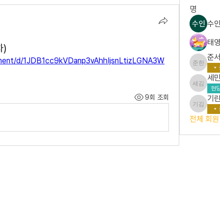
명
수인
태영
차)
준서
ument/d/1JDB1cc9kVDanp3vAhhIjsnLtizLGNA3W
준서 한
세민
세민 김
현당
9회 조회
기린
기린 김
전체 회원 