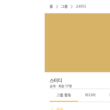
홈
그룹
스터디
스터디
공개
·
회원 17명
그룹 활동
미디어
뒤로