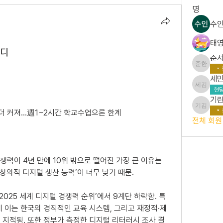
명
수인
태영
터디
준서
준서 한
세민
세민 김
현당
기린
기린 김
등 더 커져…週1~2시간 학교수업으론 한계
전체 회원 
경쟁력이 4년 만에 10위 밖으로 떨어진 가장 큰 이유는 
‘창의적 디지털 생산 능력’이 너무 낮기 때문.
‘2025 세계 디지털 경쟁력 순위’에서 9계단 하락함. 특
 이는 한국의 경직적인 교육 시스템, 그리고 재정적·제
 지적됨. 또한 정부가 측정한 디지털 리터러시 조사 결