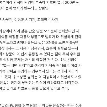
명뿐이라 인력이 턱없이 부족하며 초범 벌금 200만 원 
률이 높아 범죄가 반복되는 상황임.
호 사무관, 이동훈 서기관, 고태영 수사관
퉁 가방이나 시계 같은 단순 명품 모조품이 문제였다면 지
의약품·화장품·자동차 부품으로 범죄가 더 위험하게 진화
요즘 인스타그램이나 유튜브 같은 SNS를 보면 인플루언
입장에서는 그 제품이 정품인지, 효능이 실제로 있는지 
위조상품이 더 쉽게 유통될 수 있다는 점이 특히 우려된
장 심각한 문제는 처벌의 약함인 것 같다. 초범 벌금이 
 “벌금 내면 되지”라고 생각하며 계속 판매를 이어갈 가
 가족 단위로 운영하는 경우까지 있다는 점에서 지금의 
 느꼈다. 위조상품 범죄는 더 지능적이고 위험해지고 있
 단속이 한계에 부딪히는 현실이 안타깝다고 생각한다. 
력을 늘리고 처벌도 강화할 필요가 있다고 본다.
 상표특별사법경찰(상표경찰)로 짝퉁을 단속하는 전문 수사