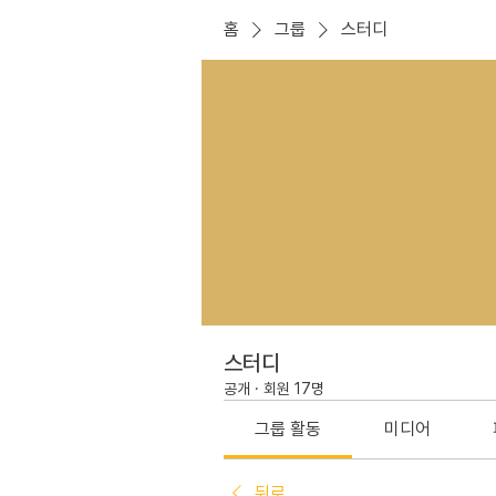
홈
그룹
스터디
스터디
공개
·
회원 17명
그룹 활동
미디어
뒤로