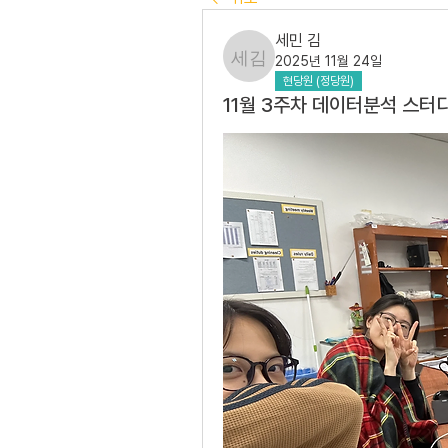
세민 김
2025년 11월 24일
세민 김
현당원 (정당원)
11월 3주차 데이터분석 스터