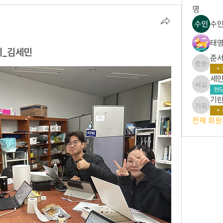
명
수인
태영
디_김세민
준서
준서 한
세민
세민 김
현당
기린
기린 김
전체 회원 