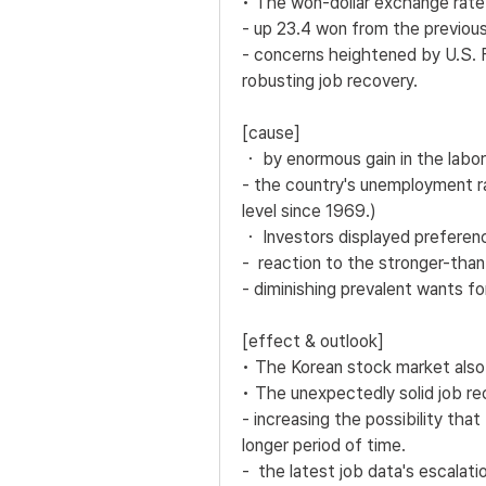
• The won-dollar exchange rate
- up 23.4 won from the previous
- concerns heightened by U.S. Fe
robusting job recovery.
[cause]
・ by enormous gain in the labor
- the country's unemployment rat
level since 1969.)
・ Investors displayed preferenc
-  reaction to the stronger-tha
- diminishing prevalent wants fo
[effect & outlook]
• The Korean stock market also
• The unexpectedly solid job re
- increasing the possibility that 
longer period of time. 
-  the latest job data's escalati