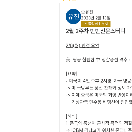
손유진
2023년 2월 13일
졸업 ALUMNI
2월 2주차 반반신문스터디
2/6(월) 한경 요약
美, 영공 침범한 中 정찰풍선 격추 •
[요약]
• 미국이 4일 오후 2시경, 자국 
-> 미 국방부는 풍선 잔해와 정보 
-> 이에 중국은 미국의 과잉 반응이
     기상관측 민수용 비행선이 진
[해석]
1. 중국의 풍선이 군사적 목적의 정찰
-> ICBM 격납고가 위치한 몬태나