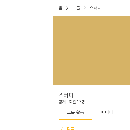
홈
그룹
스터디
스터디
공개
·
회원 17명
그룹 활동
미디어
뒤로