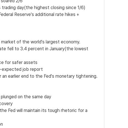
 soared 2/6
 trading day(the highest closing since 1/6)
deral Reserve's additional rate hikes + 
 market of the world's largest economy.
e fell to 3.4 percent in January(the lowest 
e for safer assets 
n-expected job report 
r an earlier end to the Fed's monetary tightening.
 plunged on the same day 
covery 
the Fed will maintain its tough rhetoric for a 
on