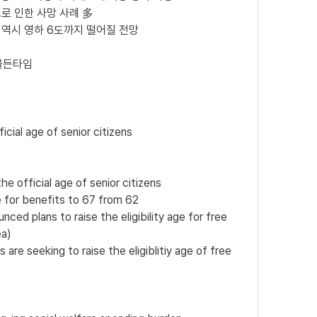
으로 인한 사망 사례 多
 역시 영하 6도까지 떨어질 전망
 골든타임
icial age of senior citizens 
he official age of senior citizens 
e for benefits to 67 from 62 
ced plans to raise the eligibility age for free 
ea)
re seeking to raise the eligiblitiy age of free 