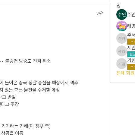
명
수인
태영
준서
준서 한
세민
세민 김
현당
기린
•• 블링컨 방중도 전격 취소
기린 김
전체 회원 
영공에 들어온 중국 정찰 풍선을 해상에서 격추
가치 있는 모든 물건을 수거할 예정
라고 반발
입했다고 주장
 기기라는 견해(미 정부 측) 
주 상공을 이동