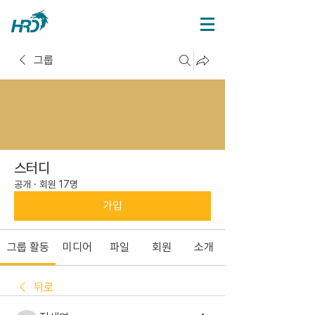
그룹
스터디
공개
·
회원 17명
가입
그룹 활동
미디어
파일
회원
소개
뒤로