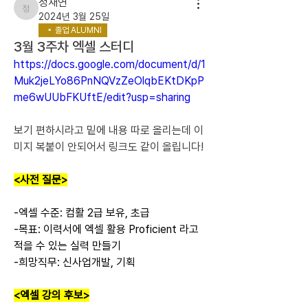
정새연
정새연
2024년 3월 25일
졸업 ALUMNI
3월 3주차 엑셀 스터디
https://docs.google.com/document/d/1
Muk2jeLYo86PnNQVzZeOlqbEKtDKpP
me6wUUbFKUftE/edit?usp=sharing
보기 편하시라고 밑에 내용 따로 올리는데 이
미지 복붙이 안되어서 링크도 같이 올립니다!
<사전 질문>
-엑셀 수준: 컴활 2급 보유, 초급
-목표: 이력서에 엑셀 활용 Proficient 라고 
적을 수 있는 실력 만들기
-희망직무: 신사업개발, 기획
<엑셀 강의 후보>