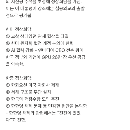
의 시진핑 주석을 초청해 정상회담을 가짐.
이는 이 대통령이 강조해온 실용외교의 출발
점으로 평가됨.
한미 정상회담:
① 교착 상태였던 관세 협상을 타결
② 한미 원자력 협정 개정 논의에 탄력
③ AI 협력 강화 - 엔비디아 CEO 젠슨 황이 
한국 정부와 기업에 GPU 26만 장 우선 공급
을 약속함.
한중 정상회담:
① 한화오션 미국 자회사 제재
② 서해 구조물 무단 설치
③ 한국의 핵잠수함 도입 추진
④ 한한령 해제 문제 등 민감한 현안을 논의함 
- 한한령 해제와 관련해서는 “진전이 있었
다”고 전함.