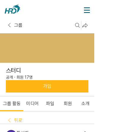
그룹
스터디
공개
·
회원 17명
가입
그룹 활동
미디어
파일
회원
소개
뒤로