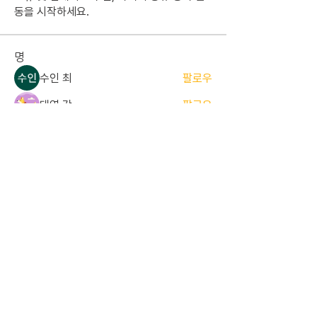
동을 시작하세요.
명
수인 최
팔로우
태영 강
팔로우
준서 한
팔로우
준서 한
졸업 ALUMNI
세민 김
팔로우
세민 김
현당원 (정당원)
기린 김
팔로우
기린 김
졸업 ALUMNI
전체 회원 보기(17명)
중앙대학교 경영경제대학 해룡당