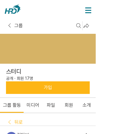
그룹
스터디
공개
·
회원 17명
가입
그룹 활동
미디어
파일
회원
소개
뒤로