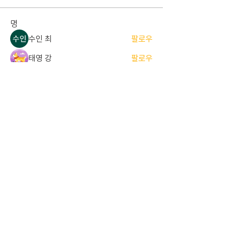
명
수인 최
팔로우
태영 강
팔로우
준서 한
팔로우
준서 한
졸업 ALUMNI
세민 김
팔로우
세민 김
현당원 (정당원)
기린 김
팔로우
기린 김
졸업 ALUMNI
전체 회원 보기(17명)
중앙대학교 경영경제대학 해룡당
서울특별시 동작구 흑석동 흑석로 84,
​중앙대학교 310관
808호