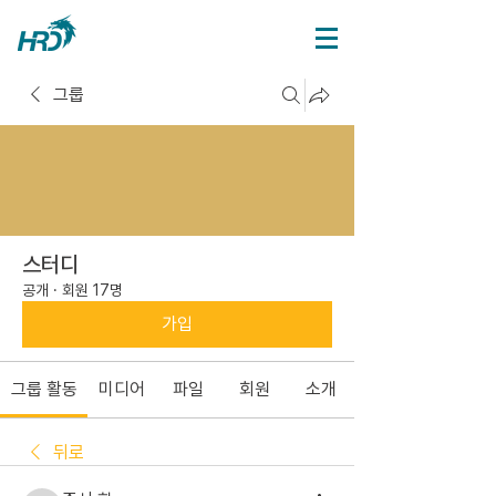
그룹
스터디
공개
·
회원 17명
가입
그룹 활동
미디어
파일
회원
소개
뒤로