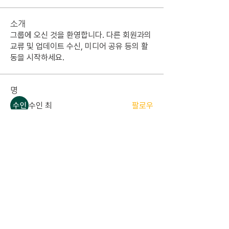
소개
그룹에 오신 것을 환영합니다. 다른 회원과의
교류 및 업데이트 수신, 미디어 공유 등의 활
동을 시작하세요.
명
수인 최
팔로우
태영 강
팔로우
준서 한
팔로우
준서 한
졸업 ALUMNI
세민 김
팔로우
세민 김
현당원 (정당원)
기린 김
팔로우
기린 김
졸업 ALUMNI
전체 회원 보기(17명)