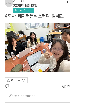
세민 김
세민 김
2026년 5월 18일
현당원 (정당원)
4회차_데이터분석스터디_김세민
0
0
21
Write a comment...