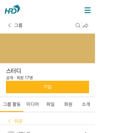
그룹
스터디
공개
·
회원 17명
가입
그룹 활동
미디어
파일
회원
소개
뒤로