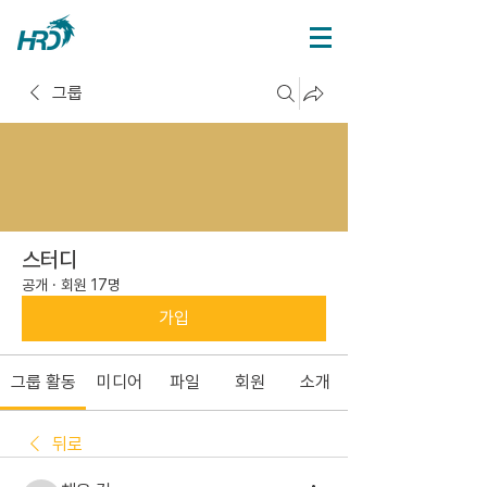
그룹
스터디
공개
·
회원 17명
가입
그룹 활동
미디어
파일
회원
소개
뒤로