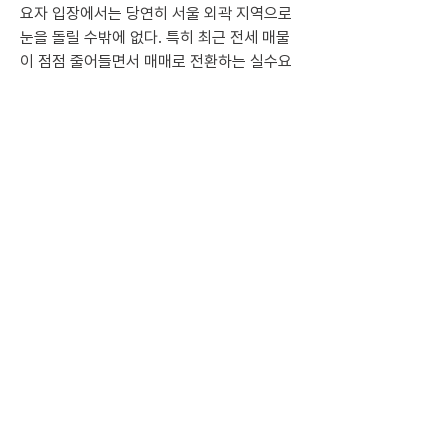
요자 입장에서는 당연히 서울 외곽 지역으로 
눈을 돌릴 수밖에 없다. 특히 최근 전세 매물
이 점점 줄어들면서 매매로 전환하는 실수요
자들의 움직임이 활발해지고 있다. 결국 정부
가 규제를 강화하더라도 시장 상황과 실수요
자의 현실적인 선택을 함께 고려하지 않으면 
정책 효과는 제한적일 수밖에 없다고 생각한
다. 따라서 단순한 규제보다는 실수요를 보호
하면서 시장 불안을 완화할 수 있는 현실적인 
대응책 마련이 필요해 보인다.
추가자료
5회차 신문 대면스터디 추가자료_김채은
.pdf
PDF 다운로드 • 317KB
0
0
17