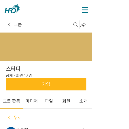
그룹
스터디
공개
·
회원 17명
가입
그룹 활동
미디어
파일
회원
소개
뒤로