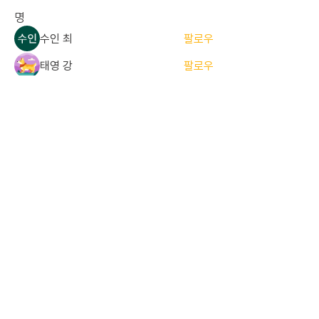
명
수인 최
팔로우
태영 강
팔로우
준서 한
팔로우
준서 한
졸업 ALUMNI
세민 김
팔로우
세민 김
현당원 (정당원)
기린 김
팔로우
기린 김
졸업 ALUMNI
전체 회원 보기(17명)
중앙대학교 경영경제대학 해룡당
서울특별시 동작구 흑석동 흑석로 84,
​중앙대학교 310관
808호
​이메일
hrdian1980@gmail.com
| 당장 위재빈 |
t.
010-