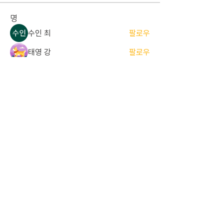
명
수인 최
팔로우
태영 강
팔로우
준서 한
팔로우
준서 한
졸업 ALUMNI
세민 김
팔로우
세민 김
현당원 (정당원)
기린 김
팔로우
기린 김
졸업 ALUMNI
전체 회원 보기(17명)
중앙대학교 경영경제대학 해룡당
서울특별시 동작구 흑석동 흑석로 84,
​중앙대학교 310관
808호