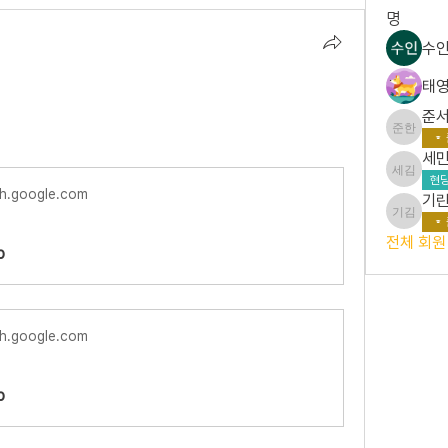
명
수인
태영
준서
준서 한
세민
세민 김
현당
ch.google.com
기린
기린 김
전체 회원 
b
ch.google.com
b