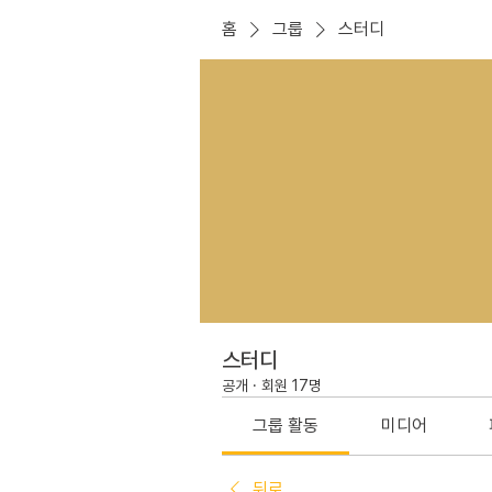
홈
그룹
스터디
스터디
공개
·
회원 17명
그룹 활동
미디어
뒤로