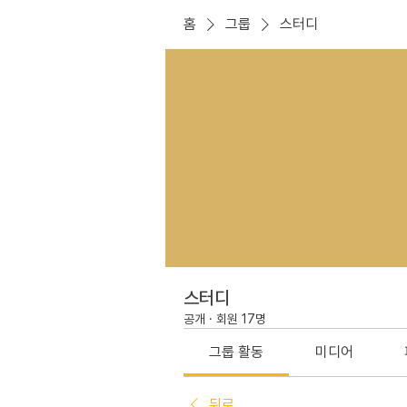
홈
그룹
스터디
스터디
공개
·
회원 17명
그룹 활동
미디어
뒤로