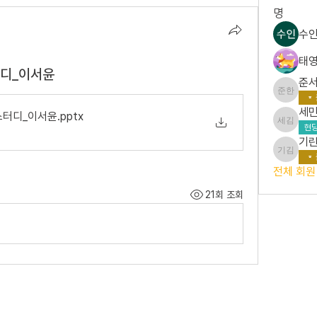
명
수인
태영
디_이서윤
준서
준서 한
세민
스터디_이서윤
.pptx
세민 김
현당
기린
기린 김
전체 회원 
21회 조회