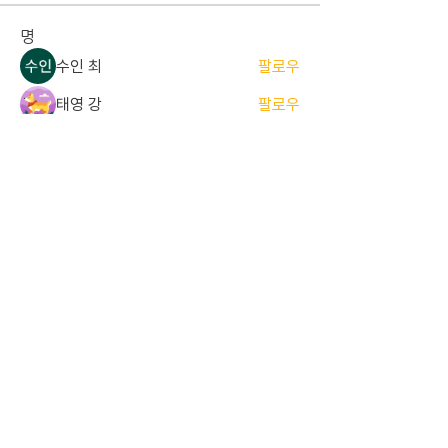
명
수인 최
팔로우
태영 강
팔로우
준서 한
팔로우
준서 한
졸업 ALUMNI
세민 김
팔로우
세민 김
현당원 (정당원)
기린 김
팔로우
기린 김
졸업 ALUMNI
전체 회원 보기(17명)
중앙대학교 경영경제대학 해룡당
서울특별시 동작구 흑석동 흑석로 84,
​중앙대학교 310관
808호