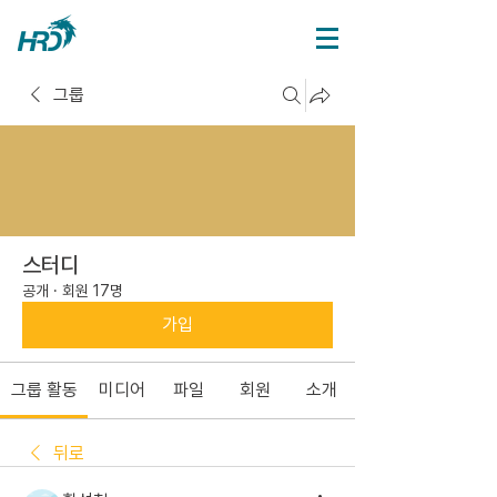
그룹
스터디
공개
·
회원 17명
가입
그룹 활동
미디어
파일
회원
소개
뒤로