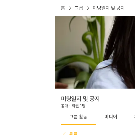
홈
그룹
미팅일지 및 공지
미팅일지 및 공지
공개
·
회원 1명
그룹 활동
미디어
뒤로