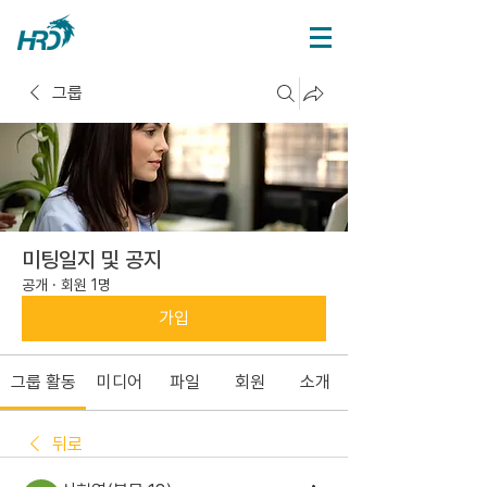
그룹
미팅일지 및 공지
공개
·
회원 1명
가입
그룹 활동
미디어
파일
회원
소개
뒤로