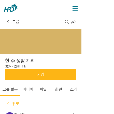
그룹
한 주 생활 계획
공개
·
회원 2명
가입
그룹 활동
미디어
파일
회원
소개
뒤로