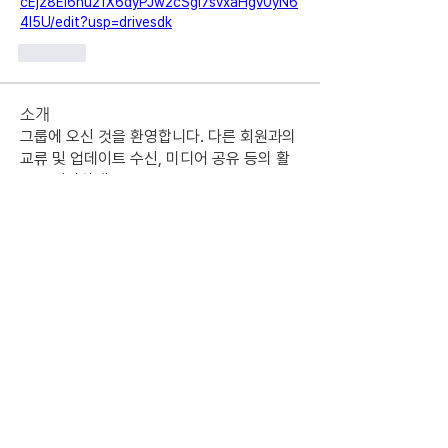
cEjz8EI6hu21X6dyPJw2cSgi7svxaHgv0yN6
4l5U/edit?usp=drivesdk
Like
소개
그룹에 오신 것을 환영합니다. 다른 회원과의
교류 및 업데이트 수신, 미디어 공유 등의 활
동을 시작하세요.
명
룡당 해
팔로우
준서 한
팔로우
준서 한
졸업 ALUMNI
전체 회원 보기(2명)