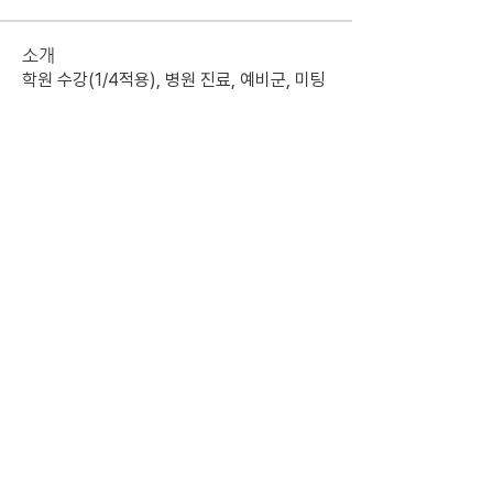
소개
학원 수강(1/4적용), 병원 진료, 예비군, 미팅
휴가 등 출결 면제 또는 감면에 관한 사항
명
룡당 해
팔로우
전체 회원 보기(1명)
중앙대학교 경영경제대학 해룡당
서울특별시 동작구 흑석동 흑석로 84,
​중앙대학교 310관
808호
​이메일
hrdian1980@gmail.com
| 당장 위재빈 |
t.
010-
4695-7141
© 2026 Hae Ryong Dang All rights reserved.