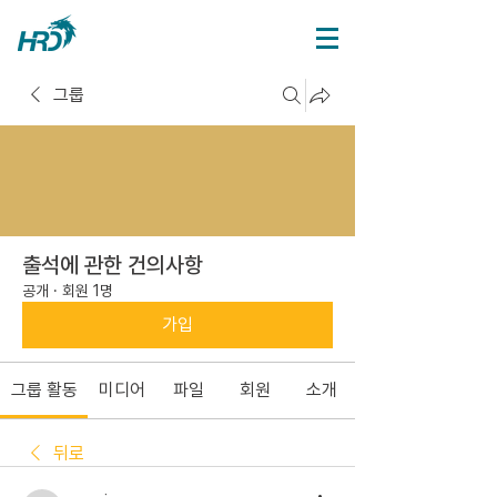
그룹
출석에 관한 건의사항
공개
·
회원 1명
가입
그룹 활동
미디어
파일
회원
소개
뒤로