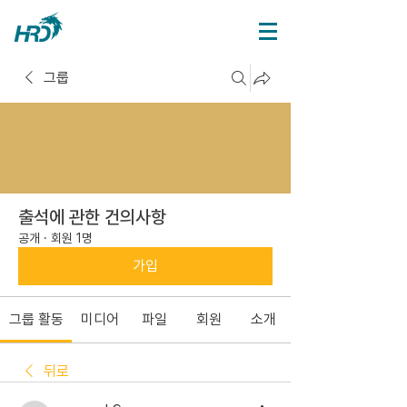
그룹
출석에 관한 건의사항
공개
·
회원 1명
가입
그룹 활동
미디어
파일
회원
소개
뒤로