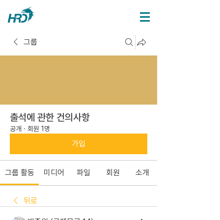
그룹
출석에 관한 건의사항
공개
·
회원 1명
가입
그룹 활동
미디어
파일
회원
소개
뒤로