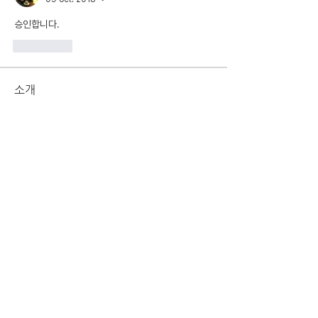
승인합니다.
J'aime
소개
학원 수강(1/4적용), 병원 진료, 예비군, 미팅
휴가 등 출결 면제 또는 감면에 관한 사항
명
룡당 해
팔로우
전체 회원 보기(1명)
중앙대학교 경영경제대학 해룡당