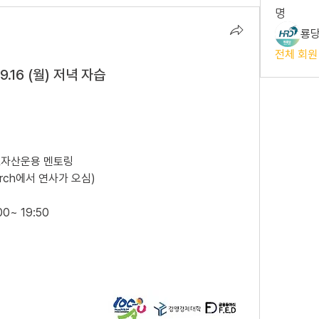
명
룡당
전체 회원
9.16 (월) 저녁 자습
트&자산운용 멘토링
arch에서 연사가 오심)
0~ 19:50