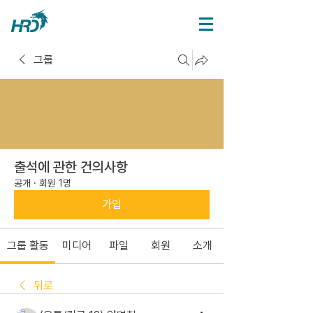
그룹
출석에 관한 건의사항
공개
·
회원 1명
가입
그룹 활동
미디어
파일
회원
소개
뒤로