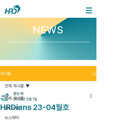
NEWS
게시물
전체 게시물
룡당 해
전체 게시물
2023년 5월 1일
HRDians 23-04월호
공지사항
뉴스레터