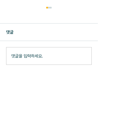
댓글
HRdians 25-12
HRdians 26-03월호
댓글을 입력하세요.