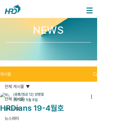
NEWS
게시물
전체 게시물
(응통/컴공 12) 양명철
전체 게시물
2019년 5월 9일
HRDians 19-4월호
공지사항
뉴스레터