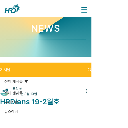
NEWS
게시물
전체 게시물
룡당 해
전체 게시물
2019년 3월 10일
HRDians 19-2월호
공지사항
뉴스레터