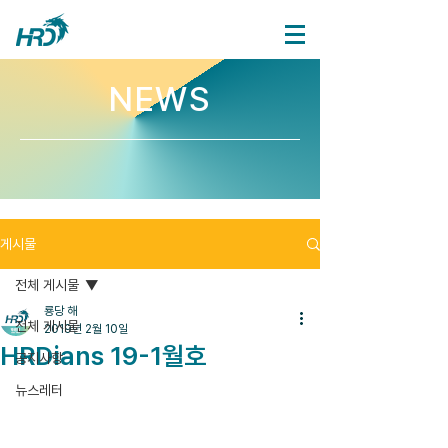
NEWS
게시물
전체 게시물
룡당 해
전체 게시물
2019년 2월 10일
HRDians 19-1월호
공지사항
뉴스레터