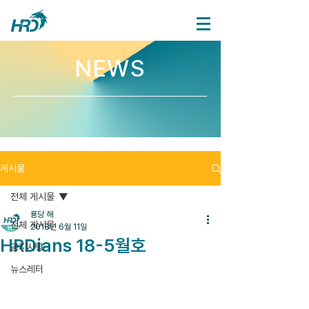
NEWS
게시물
전체 게시물
룡당 해
전체 게시물
2018년 6월 11일
HRDians 18-5월호
공지사항
뉴스레터