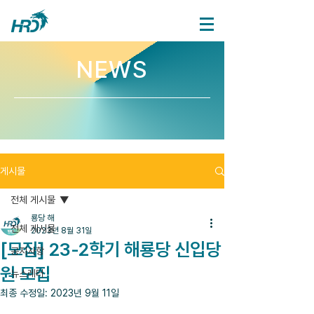
NEWS
게시물
전체 게시물
룡당 해
전체 게시물
2023년 8월 31일
[모집] 23-2학기 해룡당 신입당
공지사항
원 모집
뉴스레터
최종 수정일:
2023년 9월 11일