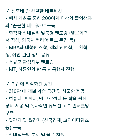
💡 선후배 간 활발한 네트워킹
- 행사 개최를 통한 200여명 이상의 졸업생과
의 "끈끈한 네트워크" 구축
- 현직자 선배님의 맞춤형 멘토링 (영문이력
서 작성, 외국계 커리어 로드 특강 등)
- MBA와 대학원 진학, 해외 인턴십, 교환학
생, 취업 관련 정보 공유
- 소규모 관심직무 멘토링
- MT, 해룡인의 밤 등 친목행사 진행
💡 학습에 최적화된 공간
- 310관 내 개별 학습 공간 및 사물함 제공
- 컴퓨터, 프린터, 빔 프로젝터 등 학습 관련 
장비 제공 및 독자적인 유무선 고속 인터넷망 
구축
- 일간지 및 월간지 (한국경제, 코리아타임즈 
등) 구독
- 선배님들의 도서 및 물품 지원