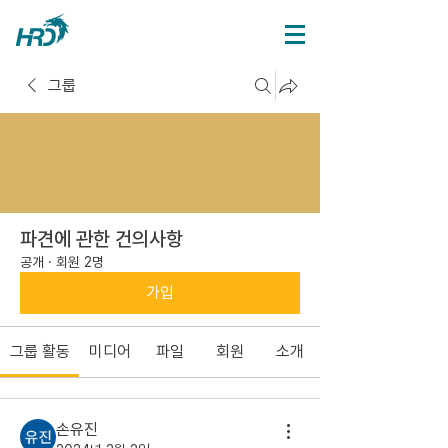
그룹
파견에 관한 건의사항
공개
·
회원 2명
가입
그룹 활동
미디어
파일
회원
소개
손유진